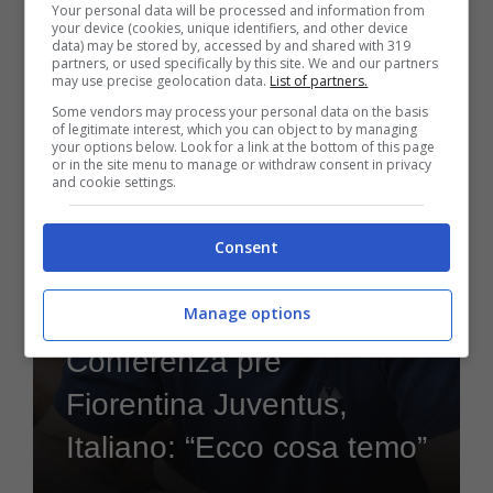
Your personal data will be processed and information from
your device (cookies, unique identifiers, and other device
data) may be stored by, accessed by and shared with 319
partners, or used specifically by this site. We and our partners
Settembre 2, 2022
may use precise geolocation data.
List of partners.
Some vendors may process your personal data on the basis
of legitimate interest, which you can object to by managing
your options below. Look for a link at the bottom of this page
or in the site menu to manage or withdraw consent in privacy
and cookie settings.
Consent
Manage options
Serie A
Conferenza pre
Fiorentina Juventus,
Italiano: “Ecco cosa temo”