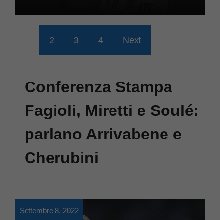
1
2
3
4
Next
Conferenza Stampa
Fagioli, Miretti e Soulé:
parlano Arrivabene e
Cherubini
Settembre 8, 2022