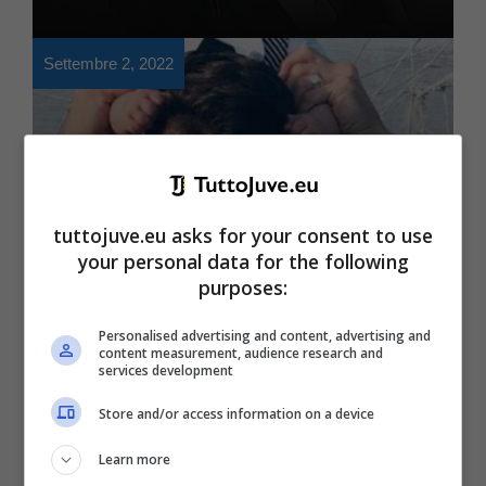
Settembre 2, 2022
tuttojuve.eu asks for your consent to use
your personal data for the following
Serie A
purposes:
ESCLUSIVA, Andrea
Personalised advertising and content, advertising and
Paroni: Perin farà
content measurement, audience research and
services development
rimpiangere Szczesny? |
Store and/or access information on a device
La risposta
Learn more