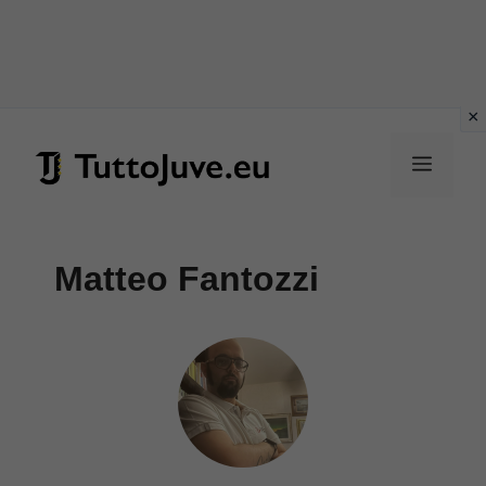
Vai
al
Menu
contenuto
Matteo Fantozzi