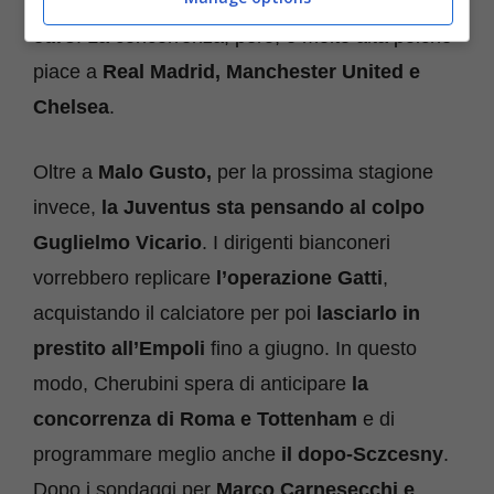
nel 2024
ed è valutato intorno ai
15 milioni di
euro
. La concorrenza, però, è molto alta poiché
piace a
Real Madrid, Manchester United e
Chelsea
.
Oltre a
Malo Gusto,
per la prossima stagione
invece,
la Juventus sta pensando al colpo
Guglielmo Vicario
. I dirigenti bianconeri
vorrebbero replicare
l’operazione Gatti
,
acquistando il calciatore per poi
lasciarlo in
prestito all’Empoli
fino a giugno. In questo
modo, Cherubini spera di anticipare
la
concorrenza di Roma e Tottenham
e di
programmare meglio anche
il dopo-Sczcesny
.
Dopo i sondaggi per
Marco Carnesecchi e