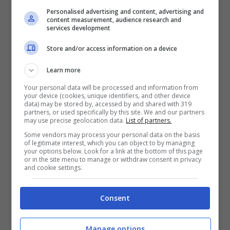
Personalised advertising and content, advertising and
content measurement, audience research and
services development
Emil Holm (Ansa)
Store and/or access information on a device
Dalla Spagna, nei giorni scorsi, sono trapelate
Learn more
alcune indiscrezioni su un blitz juventino
Your personal data will be processed and information from
your device (cookies, unique identifiers, and other device
per
Ivan Fresneda
, 18enne molto interessante
data) may be stored by, accessed by and shared with 319
partners, or used specifically by this site. We and our partners
del
Valladolid
. L’esterno, infatti, ha attirato
may use precise geolocation data.
List of partners.
l’attenzione di tanti
top club europei
in questo
Some vendors may process your personal data on the basis
of legitimate interest, which you can object to by managing
inizio di stagione a colpi di cross e buone
your options below. Look for a link at the bottom of this page
or in the site menu to manage or withdraw consent in privacy
prestazioni. Un discorso simile può essere fatto
and cookie settings.
anche per il classe 2003
Malo Gusto
, altro
profilo segnalato dagli scout bianconeri. Il
Consent
terzino del Lione è
in scadenza di contratto
Manage options