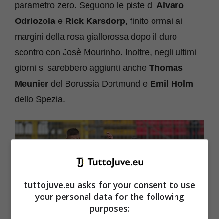
parametro zero. Seguono le piste di
Alvaro
Odriozola
e
Rick Karsdorp
, finito ormai ai
margini della rosa giallorossa dopo il duro
scontro con Josè Mourinho. Inoltre, negli ultimi
giorni si sarebbero aggiunti anche
Thomas
Meunier
del Borussia Dortmund e
Emil Holm
dello Spezia.
tuttojuve.eu asks for your consent to use
your personal data for the following
purposes: