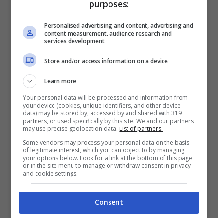
purposes:
2014-2015,
con un tiro dalla distanza che
portò in vantaggio la Juventus per 3-2
sui
Personalised advertising and content, advertising and
content measurement, audience research and
giallorossi.
services development
Store and/or access information on a device
Learn more
Your personal data will be processed and information from
your device (cookies, unique identifiers, and other device
data) may be stored by, accessed by and shared with 319
partners, or used specifically by this site. We and our partners
may use precise geolocation data.
List of partners.
Some vendors may process your personal data on the basis
of legitimate interest, which you can object to by managing
your options below. Look for a link at the bottom of this page
or in the site menu to manage or withdraw consent in privacy
and cookie settings.
Szczesny
Paul Pogba e Angel Di Maria
, invece,
non
Consent
saranno ancora pronti per la Roma
, ma il loro