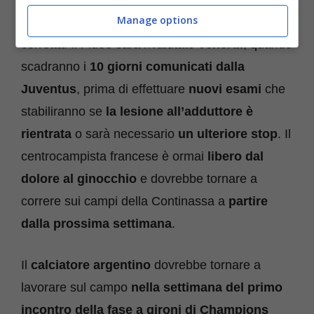
Manage options
percorso di recupero procede nella maniera
corretta. Il Fideo sarà rivalutato
venerdì
, quando
scadranno i
10 giorni comunicati dalla
Juventus
, prima di effettuare
nuovi esami
che
stabiliranno se
la lesione all’adduttore è
rientrata
o sarà necessario
un ulteriore stop
. Il
centrocampista francese è ormai
libero dal
dolore al ginocchio
e dovrebbe tornare a
correre sui campi della Continassa a
partire
dalla prossima settimana
.
Il
calciatore argentino
dovrebbe tornare a
lavorare sul campo
nella settimana del primo
incontro della fase a gironi di Champions