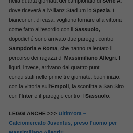
nella quarta giornata del campionato di
Serie A
,
dove riceverà all’Allianz Stadium lo
Spezia
. I
bianconeri, di casa, vogliono tornare alla vittoria
come fatto all’esordio con il
Sassuolo,
dopodiché sono arrivato due pareggi, contro
Sampdoria
e
Roma
, che hanno rallentato il
percorso dei ragazzi di
Massimiliano
Allegri
. I
liguri, invece, arrivano dai quattro punti
conquistati nelle prime tre giornate, buon inizio,
con la vittoria sull’
Empoli
, la sconfitta a San Siro
con l’
Inter
e il pareggio contro il
Sassuolo
.
LEGGI ANCHE >>>
Ultim’ora –
Calciomercato Juventus, preso l’uomo per
Massimiliano Allegri!!