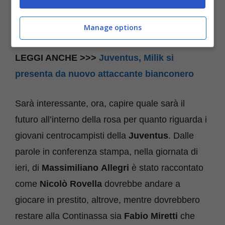
mediche del calciatore si può dire che il tecnico
Manage options
livornese ha avuto il “regalo” che voleva.
LEGGI ANCHE >>>
Juventus, Milik si
presenta da nuovo attaccante bianconero
Sarà interessante, ora, capire quale sarà il
futuro all’interno della rosa per quanto riguarda i
giovani centrocampisti della
Juventus
. Dalle
parole in conferenza stampa, nella giornata di
ieri, di
Massimiliano
Allegri
è stato raccontato
come
Nicolò
Rovella
dovrebbe andare a
giocare in prestito, altrove, mentre dovrebbero
restare alla Continassa sia
Fabio Miretti
che