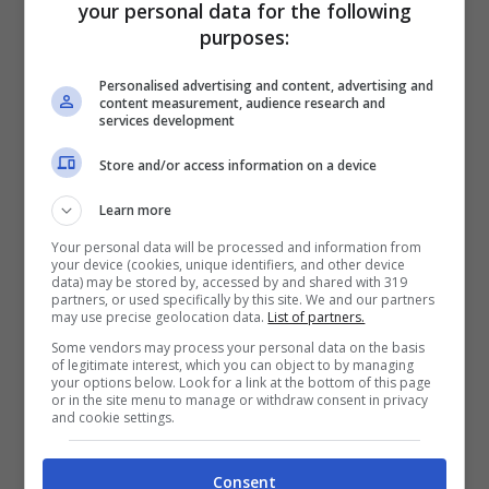
your personal data for the following
Leandro
Paredes
? E’ una situazione in
purposes:
divenire, ovviamente, ma le idee potrebbero
Personalised advertising and content, advertising and
essere presto più chiare. Sicuramente il
content measurement, audience research and
services development
centrocampista andrà ad agire da regista
davanti alla difesa, quello che mancava alla rosa
Store and/or access information on a device
bianconera da tempo, ormai, e probabilmente
Learn more
sarà affiancato ai lati da
Adrien
Rabiot
e da
Your personal data will be processed and information from
your device (cookies, unique identifiers, and other device
Manuel Locatelli
. Questo, ovviamente, porterà
data) may be stored by, accessed by and shared with 319
partners, or used specifically by this site. We and our partners
Nicolò
Fagioli
,
Fabio
Miretti
e
Weston
may use precise geolocation data.
List of partners.
McKennie
a partire un gradino sotto nelle
Some vendors may process your personal data on the basis
of legitimate interest, which you can object to by managing
gerarchie. L’impostazione della manovra della
your options below. Look for a link at the bottom of this page
or in the site menu to manage or withdraw consent in privacy
Juventus di
Massimiliano
Allegri
potrebbe,
and cookie settings.
quindi, migliorare potremmo vedere una squadra
con un miglior giro palla. In attesa delle visite
Consent