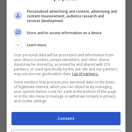
centrocampo per alzare il livello della rosa, ma il
tempo stringe e restano solo otto giorni in
Personalised advertising and content, advertising and
content measurement, audience research and
questa finestra di trattative. Sembrava fatta per
services development
l’arrivo di
Leandro Paredes
dal
Paris Saint-
Store and/or access information on a device
Germain
ma nelle ultime ore qualcosa si è
Learn more
arenato. Il club parigino, infatti, non vorrebbe
Your personal data will be processed and information from
lasciar partire l’argentino, se non a titolo
your device (cookies, unique identifiers, and other device
data) may be stored by, accessed by and shared with 319
definitivo o con un obbligo di riscatto. La
partners, or used specifically by this site. We and our partners
may use precise geolocation data.
List of partners.
Juventus, dall’altro lato, ha deciso di impostare
Some vendors may process your personal data on the basis
la sua offerta su un prestito con diritto di riscatto,
of legitimate interest, which you can object to by managing
your options below. Look for a link at the bottom of this page
questo ha bloccato il tutto. Ora bisognerà
or in the site menu to manage or withdraw consent in privacy
and cookie settings.
attendere le prossime ore per capire se ci
saranno sviluppi.
Consent