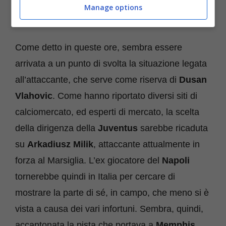
LEGGI ANCHE >>>
Perché ce l’avete con
Manage options
Rugani e non con Locatelli?
Come detto in queste ore, sembra essere
arrivata a un punto di svolta la situazione legata
all’attaccante, che serve come riserva di
Dusan
Vlahovic
. Come hanno riportato diversi siti di
calciomercato, ed esperti di mercato, la scelta
della dirigenza della
Juventus
sarebbe ricaduta
su
Arkadiusz
Milik
, attaccante attualmente in
forza al Marsiglia. L’ex giocatore del
Napoli
tornerebbe quindi in Italia per cercare di
mostrare la parte di sé, in campo, che meno si è
vista a causa dei vari infortuni. Sembra, quindi,
accantonata la pista che portava a
Memphis