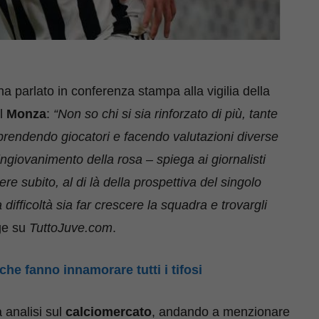
 ha parlato in conferenza stampa alla vigilia della
il
Monza
:
“Non so chi si sia rinforzato di più, tante
rendendo giocatori e facendo valutazioni diverse
ingiovanimento della rosa – spiega ai giornalisti
e subito, al di là della prospettiva del singolo
difficoltà sia far crescere la squadra e trovargli
gge su
TuttoJuve.com
.
che fanno innamorare tutti i tifosi
a analisi sul
calciomercato
, andando a menzionare