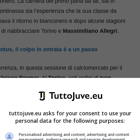
conero. La carriera del primo parla da sé, sia in
Continassa sia l’esperienza che la sua classe da
nava il ritorno in bianconero e dopo alcune stagioni
di riabbracciare Torino e
Massimiliano
Allegri
.
tus, il colpo in entrata è a un passo
renza, in questa sessione di calciomercato per il
leison
Bremer
. Al
Torino
, agli ordini di
Ivan
 maniera esponenziale il suo livello, arrivando a
 di mercato. Da gennaio, però, sembrava essere un
 in pugno come dichiarato anche da
Simone
tuttojuve.eu asks for your consent to use your
a dirigenza bianconera ha alzato l’offerta ai granata,
personal data for the following purposes:
l posto di
Matthijs
De
Ligt
passato al
Bayern
Personalised advertising and content, advertising and content
measurement, audience research and services development