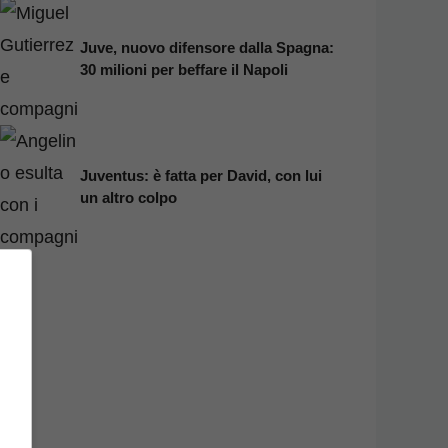
Juve, nuovo difensore dalla Spagna:
30 milioni per beffare il Napoli
Juventus: è fatta per David, con lui
un altro colpo