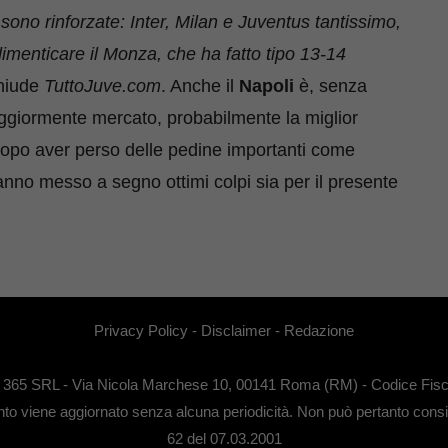
i sono rinforzate: Inter, Milan e Juventus tantissimo,
imenticare il Monza, che ha fatto tipo 13-14
chiude
TuttoJuve.com
. Anche il
Napoli
è, senza
ggiormente mercato, probabilmente la miglior
. Dopo aver perso delle pedine importanti come
anno messo a segno ottimi colpi sia per il presente
Privacy Policy
-
Disclaimer
-
Redazione
EB 365 SRL - Via Nicola Marchese 10, 00141 Roma (RM) - Codice Fisca
anto viene aggiornato senza alcuna periodicità. Non può pertanto conside
62 del 07.03.2001