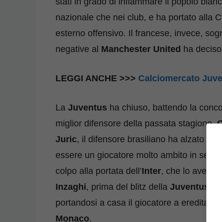
stati in grado di infiammare il popolo bian
nazionale che nei club, e ha portato alla 
esterno offensivo. Il francese, invece, sog
negative al
Manchester United
ha deciso 
LEGGI ANCHE >>>
Calciomercato Juven
La
Juventus
ha chiuso, battendo la concor
miglior difensore della passata stagione,
G
Juric
, il difensore brasiliano ha alzato in
essere un giocatore molto ambito in sede
colpo alla portata dell’
Inter
, che lo aveva
Inzaghi
, prima del blitz della
Juventus
. L
portandosi a casa il giocatore a ereditare i
Monaco
.