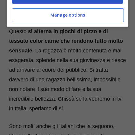
Manage options
Questo
si alterna in giochi di pizzo e di
tessuto color carne che rendono tutto molto
sensuale.
La ragazza è molto contenuta e mai
esagerata, splende nella sua giovinezza e riesce
ad arrivare al cuore del pubblico. Si tratta
davvero di una ragazza bellissima, impossibile
non notare il suo modo di fare e la sua
incredibile bellezza. Chissà se la vedremo in tv
in Italia, speriamo di sì.
Sono molti anche gli italiani che la seguono,