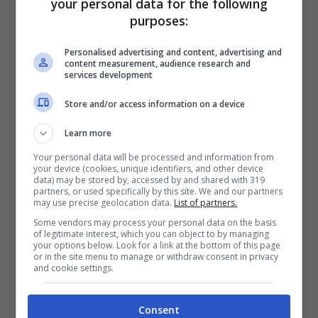
your personal data for the following
solamente
un completino intimo in due pezzi.
purposes:
Personalised advertising and content, advertising and
content measurement, audience research and
services development
Store and/or access information on a device
Learn more
Your personal data will be processed and information from
your device (cookies, unique identifiers, and other device
data) may be stored by, accessed by and shared with 319
partners, or used specifically by this site. We and our partners
may use precise geolocation data.
List of partners.
Some vendors may process your personal data on the basis
of legitimate interest, which you can object to by managing
your options below. Look for a link at the bottom of this page
or in the site menu to manage or withdraw consent in privacy
and cookie settings.
Consent