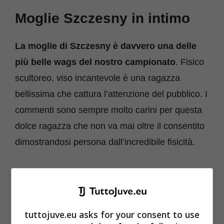
Moglie Szczesny in intimo
La moglie di Szczesny è davvero una delle
più belle wags del nostro campionato
. Fisico
scultoreo, viso incantevole è una ragazza
bellissima che cattura l’attenzione del pubblico. I
commenti sono sempre molto carini per questa
dolce ragazza che non va mai oltre il consentito
dimostrandosi persona dall’incredibile fisicità.
Il suo profilo Instagram vanta oltre 750mila
follower con tanti commenti e interazioni.
La
foto di cui parliamo è quella che la vede seduta
tuttojuve.eu asks for your consent to use
sul letto con le gambe piegate. Indossa