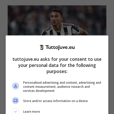
tuttojuve.eu asks for your consent to use
your personal data for the following
purposes:
Db Torino 06/11/2021 – campionato di calcio serie A /
Juventus-Fiorentina / foto Daniele Buffa/Image Sport
Personalised advertising and content, advertising and
content measurement, audience research and
nella foto: Danilo Luiz da Silva
services development
Store and/or access information on a device
In porta, come detto, ci sarà
Mattia Perin
. Nella
linea a quattro
in difesa troveremo schierati
Learn more