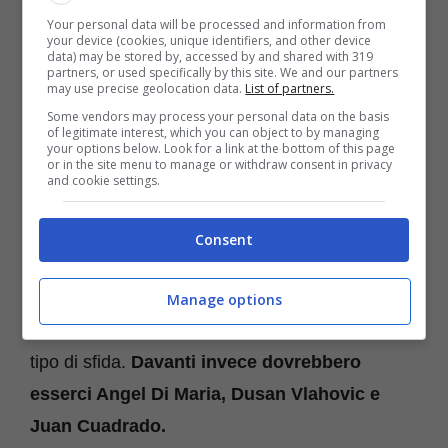
Danilo, Bonucci, Bremer e uno tra Alex
Your personal data will be processed and information from
your device (cookies, unique identifiers, and other device
Sandro, Mattia De Sciglio e Luca Pellegrini
. Il
data) may be stored by, accessed by and shared with 319
partners, or used specifically by this site. We and our partners
brasiliano è reduce da mesi, forse anni, orribili,
may use precise geolocation data.
List of partners.
gli altri due vedremo se saranno a posto
Some vendors may process your personal data on the basis
of legitimate interest, which you can object to by managing
fisicamente.
your options below. Look for a link at the bottom of this page
or in the site menu to manage or withdraw consent in privacy
and cookie settings.
In mezzo al campo il farò sarà
Manuel Locatelli
con Denis Zakaria
che porterà fisicità. A
Consent
completare il reparto c’era
il ballottaggio tra
Nicolò Fagioli e Fabio Miretti
con il primo che
Manage options
però sembra aver vinto definitivamente questo
tipo di sfida.
Davanti invece dovrebbero
esserci Angel Di Maria, Dusan Vlahovic e
Juan Cuadrado.