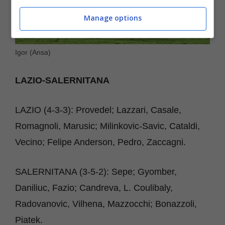
Manage options
Igor (Ansa)
LAZIO-SALERNITANA
LAZIO (4-3-3): Provedel; Lazzari, Casale,
Romagnoli, Marusic; Milinkovic-Savic, Cataldi,
Vecino; Felipe Anderson, Pedro, Zaccagni.
SALERNITANA (3-5-2): Sepe; Gyomber,
Daniliuc, Fazio; Candreva, L. Coulibaly,
Radovanovic, Vilhena, Mazzocchi; Bonazzoli,
Piatek.