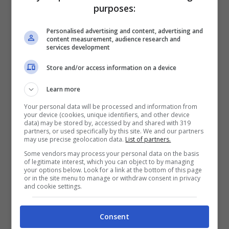
SPEZIA (4-2-3-1): Dragowski; Amian, Ampadu,
purposes:
Kiwior, Nikolaou; Ekdal, Bourabia; Holm,
Personalised advertising and content, advertising and
Agudelo, Gyasi; Nzola.
content measurement, audience research and
services development
FIORENTINA (4-3-3): Terracciano; Dodò,
Store and/or access information on a device
Milenkovic, Martinez Quarta, Biraghi;
Learn more
Bonaventura, Amrabat, Mandragora; Ikoné,
Your personal data will be processed and information from
Jovic, Kouamé.
your device (cookies, unique identifiers, and other device
data) may be stored by, accessed by and shared with 319
partners, or used specifically by this site. We and our partners
may use precise geolocation data.
List of partners.
Some vendors may process your personal data on the basis
of legitimate interest, which you can object to by managing
your options below. Look for a link at the bottom of this page
or in the site menu to manage or withdraw consent in privacy
and cookie settings.
Consent