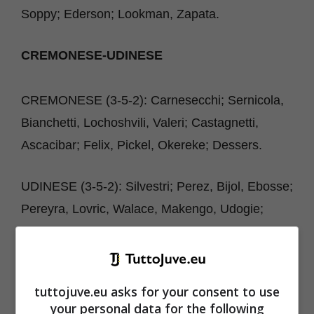
Soppy; Ederson; Lookman, Zapata.
CREMONESE-UDINESE
CREMONESE (3-5-2): Carnesecchi; Sernicola,
Bianchetti, Lochoshvili, Valeri; Castagnetti,
Ascacibar; Felix, Pickel, Okereke; Dessers.
UDINESE (3-5-2): Silvestri; Perez, Bijol, Ebosse;
Pereyra, Lovric, Walace, Makengo, Udogie;
Success, Deulofeu.
SPEZIA-FIORENTINA
tuttojuve.eu asks for your consent to use
your personal data for the following