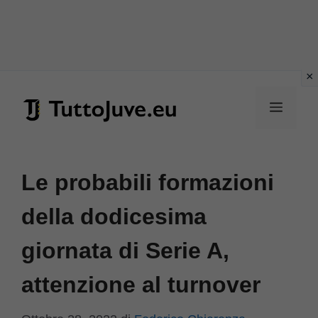
Vai
al
Menu
contenuto
Le probabili formazioni
della dodicesima
giornata di Serie A,
attenzione al turnover