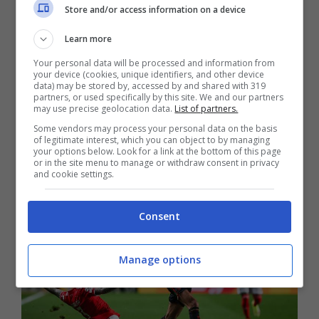
La squadra bianconera è pronta a spendere dei
Store and/or access information on a device
soldi per farlo arrivare subito a gennaio, ma non
Learn more
a una cifra spropositata anche perché
Your personal data will be processed and information from
consapevole che a luglio potrebbe prenderlo
your device (cookies, unique identifiers, and other device
data) may be stored by, accessed by and shared with 319
gratuitamente. Dunque i bianconeri lavorano per
partners, or used specifically by this site. We and our partners
may use precise geolocation data.
List of partners.
arrivare a metterci le mani sopra e la società
Some vendors may process your personal data on the basis
portoghese ascolta consapevole di rischiare di
of legitimate interest, which you can object to by managing
your options below. Look for a link at the bottom of this page
perderlo a zero.
or in the site menu to manage or withdraw consent in privacy
and cookie settings.
Consent
Manage options