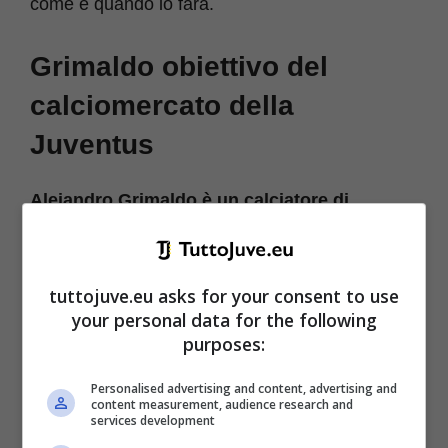
come e quando lo farà.
Grimaldo obiettivo del
calciomercato della
Juventus
Alejandro Grimaldo è un calciatore di
assoluto livello e potrebbe presto diventare
della Juventus,
alla ricerca di colpi di scena
tuttojuve.eu asks for your consent to use
molto importanti e magari al sostituire un Alex
your personal data for the following
Sandro sempre più vittima degli eventi nelle
purposes:
ultime stagioni e con un rendimento colato a
Personalised advertising and content, advertising and
picco.
content measurement, audience research and
services development