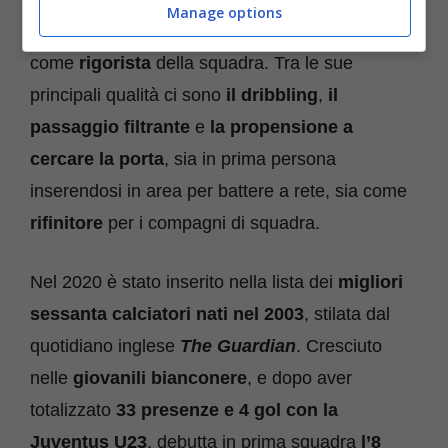
Manage options
impostato come
mezzala
e viene designato
come
rigorista
della squadra. Tra le sue
principali qualità ci sono
il dribbling
,
il
passaggio filtrante
e
la propensione a
cercare la porta
, sia in prima persona
inserendosi in area per battere a rete, sia come
rifinitore
per i compagni di squadra.
Nel 2020 è stato inserito nella lista dei
migliori
sessanta calciatori nati nel 2003
, stilata dal
quotidiano inglese
The Guardian
. Cresciuto
nelle
giovanili bianconere
, e dopo aver
totalizzato
33 presenze e 4 gol con la
Juventus U23
, debutta in prima squadra
l’8