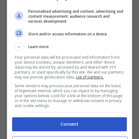
Personalised advertising and content, advertising and
content measurement, audience research and
services development
Store and/or access information on a device
Learn more
Your personal data will be processed and information from
your device (cookies, unique identifiers, and other device
data) may be stored by, accessed by and shared with 319
partners, or used specifically by this site. We and our partners
may use precise geolocation data.
List of partners.
Fabio Miretti (Ansa)
Some vendors may process your personal data on the basis
of legitimate interest, which you can object to by managing
your options below. Look for a link at the bottom of this page
Nato a Pinerolo il 3 agosto 2003
, inizia a
or in the site menu to manage or withdraw consent in privacy
and cookie settings.
giocare come
centrocampista centrale
,
diventando pian piano un
trequartista
per via
Consent
della sua attitudine al gol. Durante i suoi anni
conclusivi nelle giovanili juventine, viene