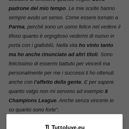
padrone del mio tempo
. Le mie scelte hanno
sempre avuto un senso. Come essere tornato a
Parma
, perché sono un uomo felice nel vedere il
tifoso quanto è orgoglioso vedermi di nuovo in
porta con i gialloblù. Nella vita
ho vinto tanto
ma ho anche rinunciato ad altri titoli
. Sono
felicissimo di essermi battuto per vincerli ma
personalmente per me i successi li ho ottenuti
anche con
l’affetto della gente
. E per sapere
quanto valgo non mi servono ad esempio
8
Champions League
. Anche senza vincerle io
so quanto sono forte”.