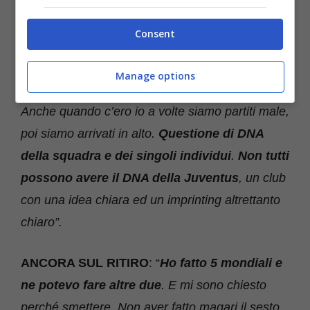
insieme in tutto:
mentalità, capacità
“.
Consent
LA JUVE DI OGGI
: “
Non posso dire nulla
perché in questo momento ogni parola
rischia
Manage options
di avere una accezione polemica
e non mi va.
Anche quando c’ero io a volte siamo partiti male,
poi siamo arrivati in alto.
Questione di DNA
della squadra e dei singoli individui
.
Non tutti
possono avere il DNA della Juventus
, un club
con una idea chiara ed un imprinting altrettanto
chiaro”.
ANCORA SUL RITIRO
: “
Ho fatto 5 mondiali e
ne potevo fare altre due
. E mi sono chiesto
perché smettere. Non aver fatto magari il sesto