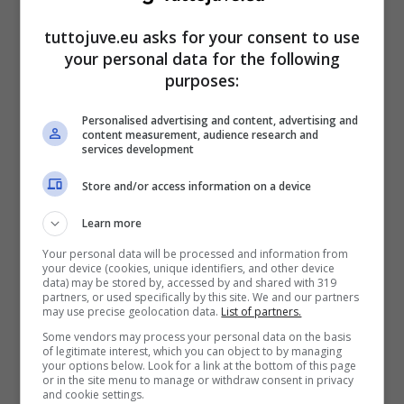
tuttojuve.eu asks for your consent to use
your personal data for the following
purposes:
Personalised advertising and content, advertising and
content measurement, audience research and
services development
Store and/or access information on a device
Learn more
Gigi Buffon (Ansa)
Your personal data will be processed and information from
your device (cookies, unique identifiers, and other device
data) may be stored by, accessed by and shared with 319
CHIELLINI
: “
Mi manca
, abbiamo condiviso
partners, or used specifically by this site. We and our partners
may use precise geolocation data.
List of partners.
tanta parte di vita. Lui come altri. È la cosa bella
Some vendors may process your personal data on the basis
dello sport di squadra,
la condivisione
. Con il
of legitimate interest, which you can object to by managing
your options below. Look for a link at the bottom of this page
blocco storico della Juve
siamo cresciuti
or in the site menu to manage or withdraw consent in privacy
and cookie settings.