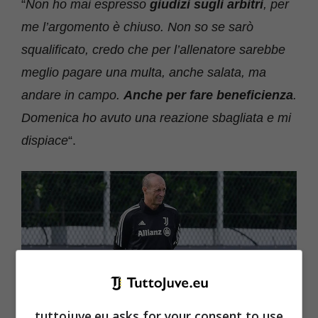
“
Non ho mai espresso
giudizi sugli arbitri
, per
me l’argomento è chiuso. Non so se sarò
squalificato, credo che per l’allenatore sarebbe
meglio pagare una multa, anche salata, ma
andare in campo.
Anche per fare beneficienza
.
Domenica ho avuto una reazione sbagliata e mi
dispiace
“.
tuttojuve.eu asks for your consent to use