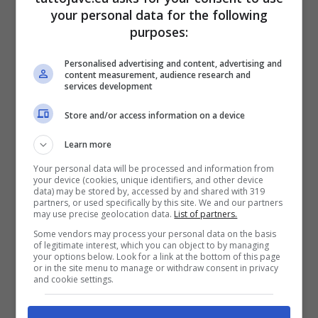
your personal data for the following
Massimiliano Allegri in campo (Ansa)
purposes:
Il tecnico livornese, invece, ha voluto focalizzare
Personalised advertising and content, advertising and
content measurement, audience research and
l’attenzione sulla prestazione del primo
services development
tempo della sua squadra
, riscontrando anche
Store and/or access information on a device
degli aspetti positivi.
Learn more
“
C’è questa
voglia di strafare
, ma nelle partite
Your personal data will be processed and information from
your device (cookies, unique identifiers, and other device
bisogna solo fare.
Ci spazientiamo troppo
data) may be stored by, accessed by and shared with 319
partners, or used specifically by this site. We and our partners
presto
, le partite si vincono anche al 90’ e oltre.
may use precise geolocation data.
List of partners.
Some vendors may process your personal data on the basis
Bisogna
trovare un equilibrio
, se non riesci a
of legitimate interest, which you can object to by managing
your options below. Look for a link at the bottom of this page
far gol non lo devi subire, non è vergogna finire
or in the site menu to manage or withdraw consent in privacy
and cookie settings.
0-0. Noi domenica ne abbiamo presi addirittura
due prima dell’intervallo.
Non bisogna andare