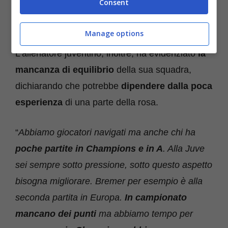
Consent
in ansia
. E quando andiamo in vantaggio non
dobbiamo smettere di giocare
“.
Manage options
L’allenatore juventino, inoltre, ha evidenziato
la
mancanza di equilibrio
della sua squadra,
dichiarando che potrebbe
dipendere dalla poca
esperienza
di una parte della rosa.
“
Abbiamo giocatori navigati ma anche chi ha
poche partite in Champions e in A
. Alla Juve
sei sempre sotto pressione, sotto questo aspetto
bisogna migliorare. Bremer per esempio è alla
seconda partita in Europa.
In campionato
mancano dei punti
ma abbiamo tempo per