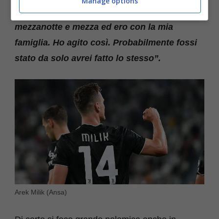
Manage options
bussare al vetro della macchina visto che era
mezzanotte e mezza ed ero con la mia
famiglia. Ho agito così. Probabilmente fossi
stato da solo avrei fatto lo stesso”.
Arek Milik (Ansa)