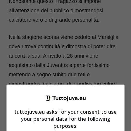
Nonostante questo il ragazzo si impone
all’attenzione del pubblico dimostrandosi
calciatore vero e di grande personalità.
Nella stagione scorsa viene ceduto al Marsiglia
dove ritrova continuità e dimostra di poter dire
ancora la sua. Arrivato a 28 anni viene
acquistato dalla Juventus e parte fortissimo
mettendo a segno subito due reti e
dimostrandosi calciatore di grandissimo valore.
Ora però torniamo indietro nel suo passato.
Quel furto da 7mila euro a
tuttojuve.eu asks for your consent to use
your personal data for the following
Milik
purposes: