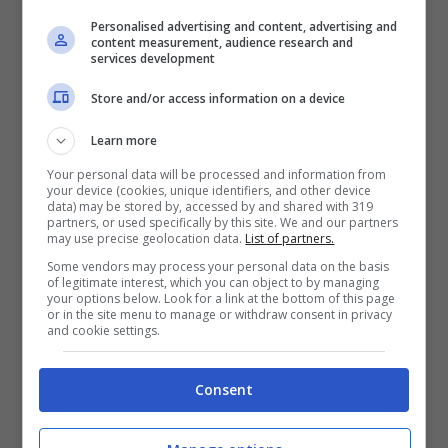
Personalised advertising and content, advertising and
Arek Milik ha vissuto anche un momento
content measurement, audience research and
services development
difficile alcuni anni fa quando giocava
ancora nel Napoli
. Un racconto che
Store and/or access information on a device
sicuramente ha minato quel suo momento dal
Learn more
punto di vista della sicurezza personale più che
Your personal data will be processed and information from
patrimoniale. Al di là della cifra è stato un
your device (cookies, unique identifiers, and other device
data) may be stored by, accessed by and shared with 319
momento che ha scatenato grandissime
partners, or used specifically by this site. We and our partners
may use precise geolocation data.
List of partners.
polemiche.
Some vendors may process your personal data on the basis
of legitimate interest, which you can object to by managing
your options below. Look for a link at the bottom of this page
Le cronache avevano esagerato parlando di una
or in the site menu to manage or withdraw consent in privacy
and cookie settings.
pistola puntata in faccia per portargli via un
Rolex da 7mila euro. Ai tempi fu proprio il
Consent
calciatore a smentire specificando:
“Nessuno
mi ha puntato una pistola in testa. È bastato