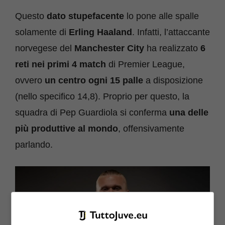
Questo
dato stupefacente
lo pone alle spalle
solamente di
Erling
Haaland
. Infatti, l’attaccante
norvegese del
Manchester City
ha realizzato
6
reti nei primi 4 match
di Premier League,
ovvero
un centro ogni 15 palle
a disposizione
(nello specifico 14,8). Proprio per questo, la
squadra di Pep Guardiola si conferma
una delle
più produttive al mondo
, offensivamente
parlando.