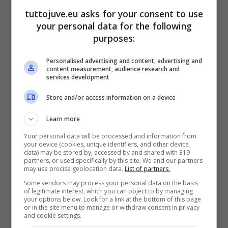
tuttojuve.eu asks for your consent to use
your personal data for the following
purposes:
Haaland
Personalised advertising and content, advertising and
content measurement, audience research and
services development
Lo stesso discorso vale per un calciatore di
Store and/or access information on a device
livello internazionale come
Karim Benzema
.
Learn more
Infatti, nelle prime tre partite di campionato,
Your personal data will be processed and information from
l’attaccante francese ha realizzato
tre reti come
your device (cookies, unique identifiers, and other device
data) may be stored by, accessed by and shared with 319
Vlahovic
, ma i palloni toccati dal giocatore del
partners, or used specifically by this site. We and our partners
may use precise geolocation data.
List of partners.
Real Madrid sono stati
202 contro i 57
Some vendors may process your personal data on the basis
dell’attaccante serbo.
of legitimate interest, which you can object to by managing
your options below. Look for a link at the bottom of this page
or in the site menu to manage or withdraw consent in privacy
Quest’ultima
differenza abissale
, è spiegabile
and cookie settings.