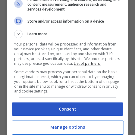
content measurement, audience research and
services development
Store and/or access information on a device
Secondo quanto riportato dalla redazione di
Learn more
TuttoJuve
, il
Monza
sarebbe in grande pressing
Your personal data will be processed and information from
your device (cookies, unique identifiers, and other device
per avere
Nicolò Rovella
, centrocampista molto
data) may be stored by, accessed by and shared with 319
partners, or used specifically by this site. We and our partners
giovane della
Juventus
. La società brianzola,
may use precise geolocation data.
List of partners.
Some vendors may process your personal data on the basis
targata da
Adriano Galliani
e
Silvio
of legitimate interest, which you can object to by managing
your options below. Look for a link at the bottom of this page
Berlusconi
, starebbe infatti spingendo per
or in the site menu to manage or withdraw consent in privacy
and cookie settings.
avere l’ex
Genoa
con la formula del prestito
secco. Questa soluzione è, attualmente, vagliata
Consent
dalla società bianconera che la vede come una
grande opportunità per il calciatore di mettersi in
Manage options
mostra, e farsi le ossa, nel nostro massimo