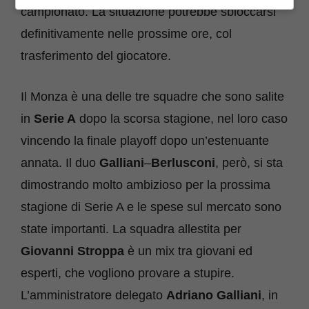
campionato. La situazione potrebbe sbloccarsi
definitivamente nelle prossime ore, col
trasferimento del giocatore.
Il Monza è una delle tre squadre che sono salite
in
Serie A
dopo la scorsa stagione, nel loro caso
vincendo la finale playoff dopo un’estenuante
annata. Il duo
Galliani
–
Berlusconi
, però, si sta
dimostrando molto ambizioso per la prossima
stagione di Serie A e le spese sul mercato sono
state importanti. La squadra allestita per
Giovanni
Stroppa
è un mix tra giovani ed
esperti, che vogliono provare a stupire.
L’amministratore delegato
Adriano
Galliani
, in