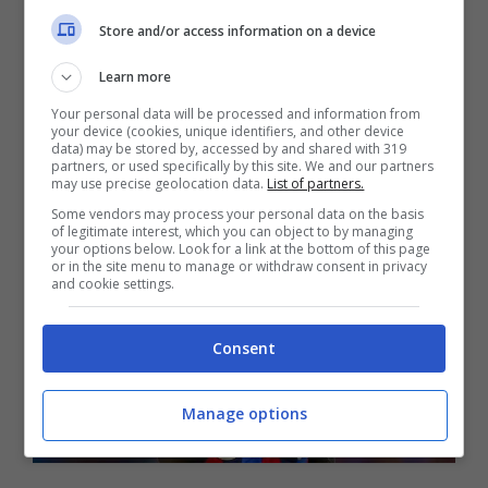
Store and/or access information on a device
danese classe 1996 Andreas Bodtker
Christensen
sul quale ha messo gli occhi anche
Learn more
l’Inter visto che il Barca rischia di perderlo.
Your personal data will be processed and information from
your device (cookies, unique identifiers, and other device
Giocatore dotato di grande fisicità e di prestanza
data) may be stored by, accessed by and shared with 319
partners, or used specifically by this site. We and our partners
fisica può fare la differenza giocando sia a tre
may use precise geolocation data.
List of partners.
che a quattro.
Some vendors may process your personal data on the basis
of legitimate interest, which you can object to by managing
your options below. Look for a link at the bottom of this page
or in the site menu to manage or withdraw consent in privacy
and cookie settings.
Consent
Manage options