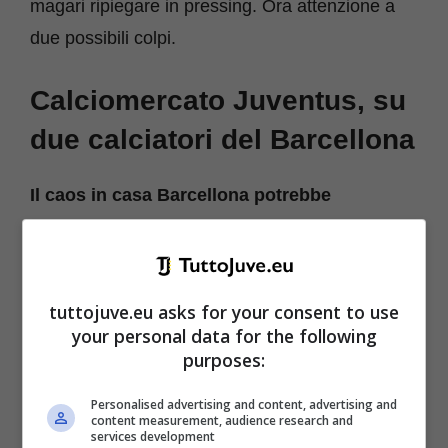
magari ripiegare in pressing. Ora attenzione a
due possibili colpi.
Calciomercato Juventus, su
due calciatori del Barcellona
Il caos in casa Barcellona potrebbe
scatenare il calciomercato anche della
Juventus.
Il club blaugrana infatti sta vivendo
delle incomprensioni con il massimo salariale e
tuttojuve.eu asks for your consent to use
non riesce a ingaggiare calciatori che in realtà
your personal data for the following
ha acquistato e sui quali ha messo le mani
purposes:
ormai da tempo.
Personalised advertising and content, advertising and
content measurement, audience research and
services development
In cima alla lista dei desideri ci sono
il difensore