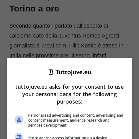
Torino a ore
Secondo quanto riportato dall’esperto di
calciomercato della Juventus Romeo Agresti,
giornalista di Goal.com, Filip Kostic è atteso in
Italia nelle prossime ore. Il serbo, infatti,
atterrerà in quel di Torino nella mattinata di
domani, poi andrà a fare le visite mediche e di
conseguenza apporrà la firma sul nuovo
tuttojuve.eu asks for your consent to use
your personal data for the following
contratto che lo legherà alla Juventus. Il
purposes:
giocatore in arrivo dall’Eintracht Francoforte è un
upgrade importante sulla fascia, in attesa del
Personalised advertising and content, advertising and
content measurement, audience research and
ritorno in campo di Federico Chiesa. Bisognerà
services development
capire se Massimiliano Allegri lo utilizzerà anche
Store and/or access information on a device