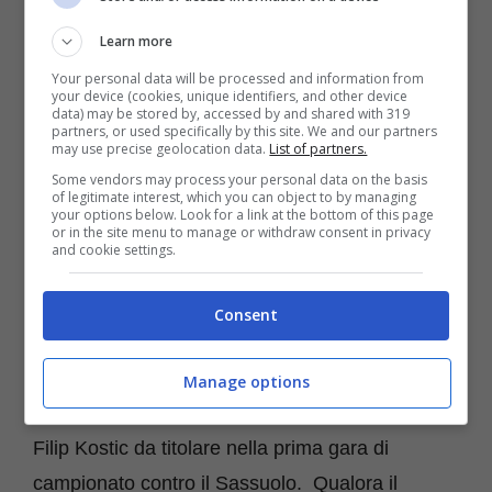
in altri moduli o solamente in un possibile 4-3-3
Learn more
insieme a Dusan Vlahovic e Angel Di Maria.
Your personal data will be processed and information from
your device (cookies, unique identifiers, and other device
data) may be stored by, accessed by and shared with 319
partners, or used specifically by this site. We and our partners
may use precise geolocation data.
List of partners.
Some vendors may process your personal data on the basis
of legitimate interest, which you can object to by managing
your options below. Look for a link at the bottom of this page
or in the site menu to manage or withdraw consent in privacy
and cookie settings.
Consent
Dalle ultime ultime notizie di formazione pare
Manage options
che Massimiliano Allegri possa non utilizzare
Filip Kostic da titolare nella prima gara di
campionato contro il Sassuolo. Qualora il