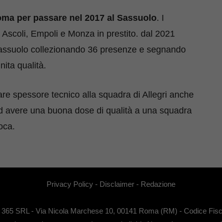
 Roma per passare nel 2017 al Sassuolo
. I
 Ascoli, Empoli e Monza in prestito. dal 2021
l Sassuolo collezionando 36 presenze e segnando
nita qualità.
dare spessore tecnico alla squadra di Allegri anche
 ad avere una buona dose di qualità a una squadra
oca.
Privacy Policy
-
Disclaimer
-
Redazione
EB 365 SRL - Via Nicola Marchese 10, 00141 Roma (RM) - Codice Fisca