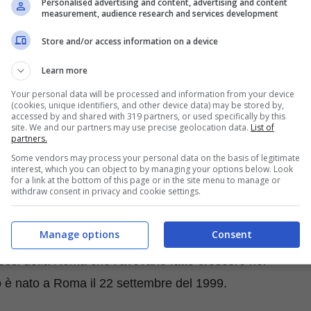
Personalised advertising and content, advertising and content
l Paris Saint German per prendersi le chiavi del
measurement, audience research and services development
nera. Giocatore rapido e di grande spessore
Store and/or access information on a device
inuità in mezzo al campo.
Learn more
 spunta un nuovo colpo
Your personal data will be processed and information from your device
(cookies, unique identifiers, and other device data) may be stored by,
accessed by and shared with 319 partners, or used specifically by this
site. We and our partners may use precise geolocation data.
List of
rebbe impreziosire con un nuovo colpo.
Serve un
partners.
ovra di Massimiliano Allegri al momento sprovvista
Some vendors may process your personal data on the basis of legitimate
interest, which you can object to by managing your options below. Look
 in grado di lavorare su nomi interessanti sempre e
for a link at the bottom of this page or in the site menu to manage or
withdraw consent in privacy and cookie settings.
Manage options
Consent
esi del Sassuolo un giocatore molto vicino
e che
ossi della Roma che l’avevano fatto crescere nel
o è nato a Roma il 22 settembre del 1999.