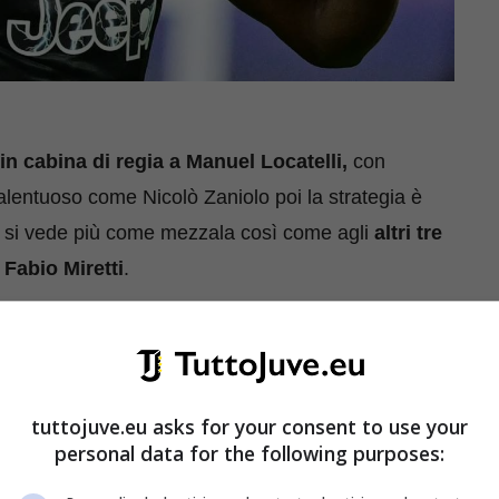
in cabina di regia a Manuel Locatelli,
con
alentuoso come Nicolò Zaniolo poi la strategia è
o si vede più come mezzala così come agli
altri tre
 Fabio Miretti
.
care dei calciatori di livello anche se il tempo
hiude tra non molto e lunedì col Sassuolo inizia il
n Rabiot per squalifica.
tuttojuve.eu asks for your consent to use your
personal data for the following purposes:
e
il nome principale rimane sempre quello di