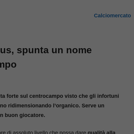
Calciomercato
tus, spunta un nome
ampo
ta forte sul centrocampo visto che gli infortuni
no ridimensionando l’organico. Serve un
un buon giocatore.
tore di assoluto livello che possa dare
qualità alla