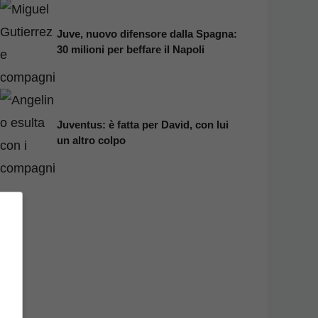
Juve, nuovo difensore dalla Spagna:
30 milioni per beffare il Napoli
Juventus: è fatta per David, con lui
un altro colpo