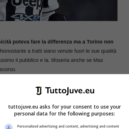
icità poteva fare la differenza ma a Torino non
Nonostante a tratti siano venute fuori le sue qualità
simo il pubblico e la. tifoseria anche se Max
 scorso.
onero sembra essere giunta veramente al
e costretto a salutare anticipatamente un club che
layer e ora lo saluta come esubero.
tuttojuve.eu asks for your consent to use your
personal data for the following purposes:
nchester United ha già un accordo con la
Personalised advertising and content, advertising and content