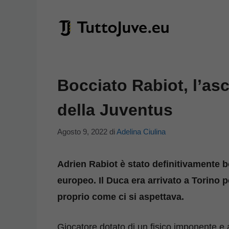
Vai
al
contenuto
Bocciato Rabiot, l’as
della Juventus
Agosto 9, 2022
di
Adelina Ciulina
Adrien Rabiot è stato definitivamente b
europeo. Il Duca era arrivato a Torino
proprio come ci si aspettava.
Giocatore dotato di un fisico imponente e a