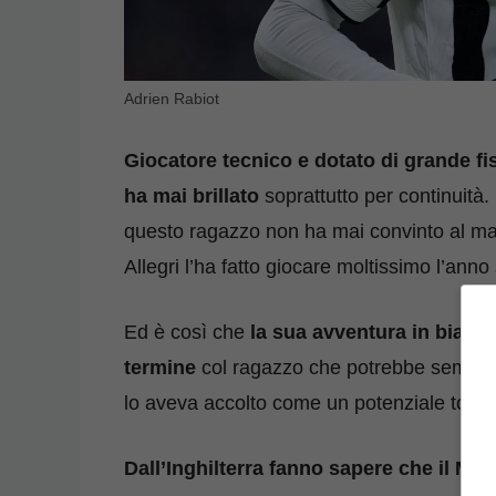
Adrien Rabiot
Giocatore tecnico e dotato di grande fis
ha mai brillato
soprattutto per continuità. 
questo ragazzo non ha mai convinto al mas
Allegri l’ha fatto giocare moltissimo l’anno
Ed è così che
la sua avventura in bianc
termine
col ragazzo che potrebbe sembrar
lo aveva accolto come un potenziale top p
Dall’Inghilterra fanno sapere che il Ma