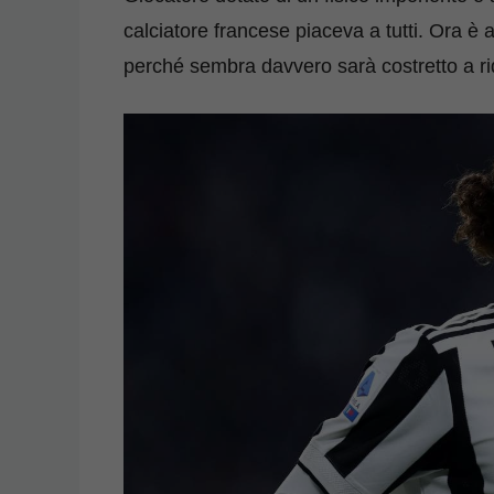
calciatore francese piaceva a tutti. Ora è a
perché sembra davvero sarà costretto a ri