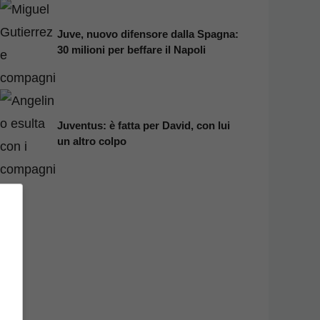
Juve, nuovo difensore dalla Spagna:
30 milioni per beffare il Napoli
Juventus: è fatta per David, con lui
un altro colpo