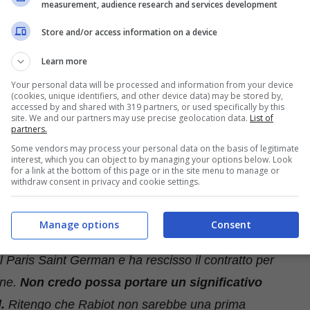
o,
una trattativa che sembra chiusa ma che in
measurement, audience research and services development
Questo perché trattare con mamma Veronique non è
Store and/or access information on a device
i affari del ragazzo.
Learn more
Your personal data will be processed and information from your device
rien Rabiot
(cookies, unique identifiers, and other device data) may be stored by,
accessed by and shared with 319 partners, or used specifically by this
site. We and our partners may use precise geolocation data.
List of
partners.
ella sua avventura alla Juventus
. Il
Some vendors may process your personal data on the basis of legitimate
Torino per volare verso Manchester sponda United o
interest, which you can object to by managing your options below. Look
for a link at the bottom of this page or in the site menu to manage or
ere numericamente e tatticamente il posto di quel
withdraw consent in privacy and cookie settings.
so a parametro zero.
Manage options
Consent
s,
l’ex calciatore infatti ha parlato a Talk Sport
l Paris Saint German e ha rescisso il contratto per
ne.
Non credo possa portare un significativo
.
Ritengo che Rabiot non sarebbe una prima